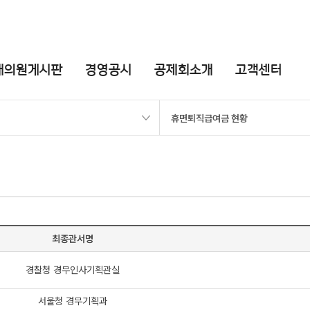
대의원게시판
경영공시
공제회소개
고객센터
휴면퇴직급여금 현황
최종관서명
경찰청 경무인사기획관실
서울청 경무기획과