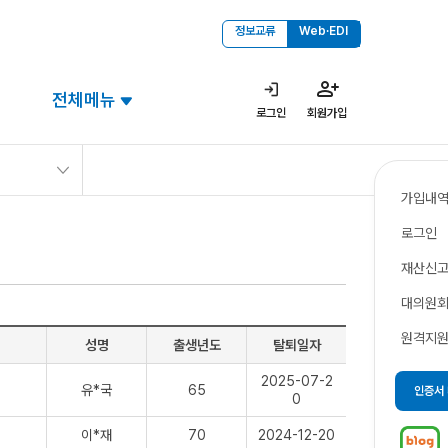
정보교류
Web·EDI
전체메뉴
로그인
회원가입
가입내
로그인
재산신
대의원
원격지
성명
출생년도
탈퇴일자
2025-07-2
유*국
65
인증서
0
이*재
70
2024-12-20