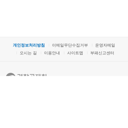
개인정보처리방침
이메일무단수집거부
운영자메일
오시는 길
이용안내
사이트맵
부패신고센터
04168 서울특별시 마포구 마포대로 78 경찰공제회
서비스문의: 1577-0112 사업자등록번호: 203-82-32072
통신판매
신고번호: 01-2075호
Copyright ⓒ 2016 by 경찰공제회. All Rights Reserved
1577-0112