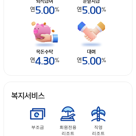
퇴직급여
분할지급
5.00
5.00
연
%
연
%
목돈수탁
대여
4.30
5.00
연
%
연
%
복지서비스
부조금
회원전용
직영
리조트
리조트